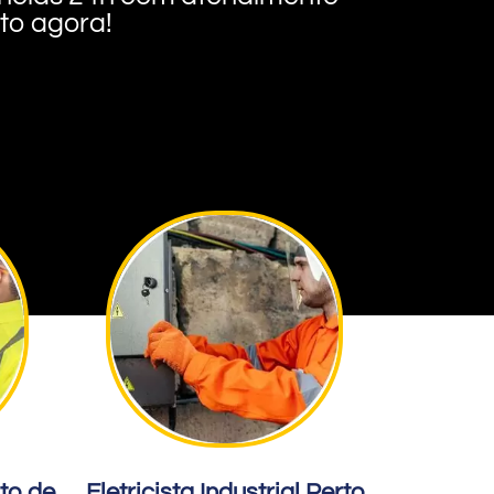
nto agora!
rto de
Eletricista Industrial Perto