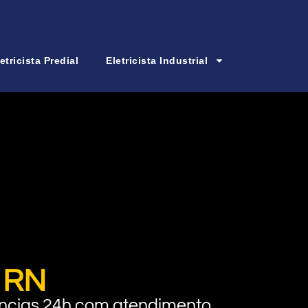
etricista Predial
Eletricista Industrial
a RN
rgências 24h com atendimento