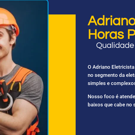
Adriano 
Horas P
Qualidade 
O Adriano Eletricis
no segmento da elet
simples e complexo
Nosso foco é atende
baixos que cabe no 