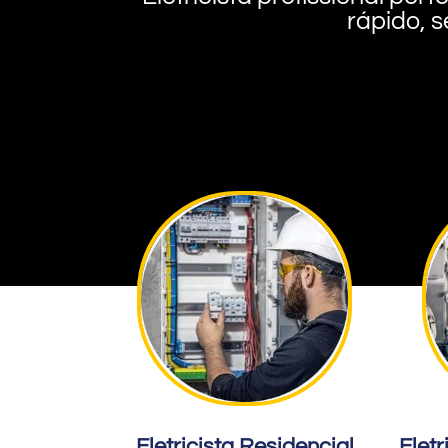
rápido, s
Eletricista Residencial
Eletr