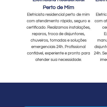
Perto de Mim
Eletricista residencial perto de mim
Eletri
com atendimento rápido, seguro e
com at
certificado. Realizamos instalações,
ce
reparos, troca de disjuntores,
E
chuveiros, tomadas e soluções
manut
emergenciais 24h. Profissional
disjun
confiável, experiente e pronto para
24h. Se
atender sua necessidade.
ime