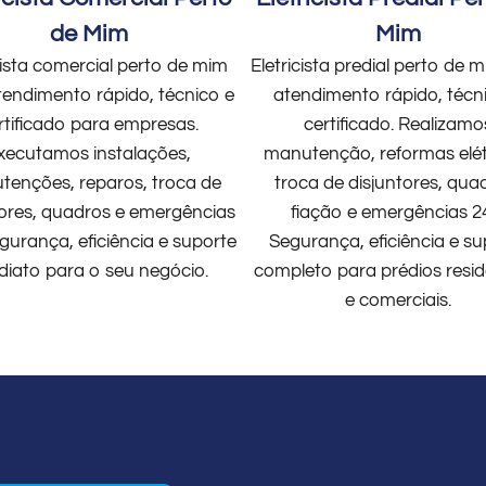
de Mim
Mim
cista comercial perto de mim
Eletricista predial perto de
endimento rápido, técnico e
atendimento rápido, técn
rtificado para empresas.
certificado. Realizamo
xecutamos instalações,
manutenção, reformas elét
enções, reparos, troca de
troca de disjuntores, qua
tores, quadros e emergências
fiação e emergências 2
gurança, eficiência e suporte
Segurança, eficiência e su
diato para o seu negócio.
completo para prédios resid
e comerciais.