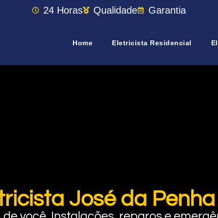
24 Horas
Qualidade
Garantia
Home
Eletricista Residencial
El
tricista José da Penh
rto de você. Instalações, reparos e eme