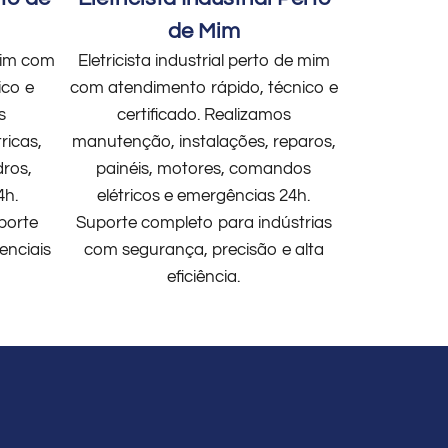
de Mim
 mim com
Eletricista industrial perto de mim
ico e
com atendimento rápido, técnico e
s
certificado. Realizamos
ricas,
manutenção, instalações, reparos,
dros,
painéis, motores, comandos
4h.
elétricos e emergências 24h.
porte
Suporte completo para indústrias
enciais
com segurança, precisão e alta
eficiência.