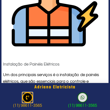
Instalação de Painéis Elétricos
Um dos principais serviços é a instalação de painéis
elétricos, que são essenciais para o controle e
Adriano Eletricista
distribuição de energia nas indústrias. Esses painéis
precisam ser projetados e instalados de acordo com as
especificações técnicas da empresa, garantindo que a
(11) 98611-3565
(11) 98611-3565
energia seja distribuída de forma segura e eficiente.