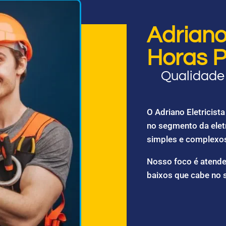
Adriano 
Horas P
Qualidade 
O Adriano Eletricis
no segmento da elet
simples e complexo
Nosso foco é atende
baixos que cabe no 