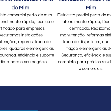
de Mim
Mim
cista comercial perto de mim
Eletricista predial perto de
endimento rápido, técnico e
atendimento rápido, técn
rtificado para empresas.
certificado. Realizamo
xecutamos instalações,
manutenção, reformas elét
enções, reparos, troca de
troca de disjuntores, qua
tores, quadros e emergências
fiação e emergências 2
gurança, eficiência e suporte
Segurança, eficiência e su
diato para o seu negócio.
completo para prédios resid
e comerciais.