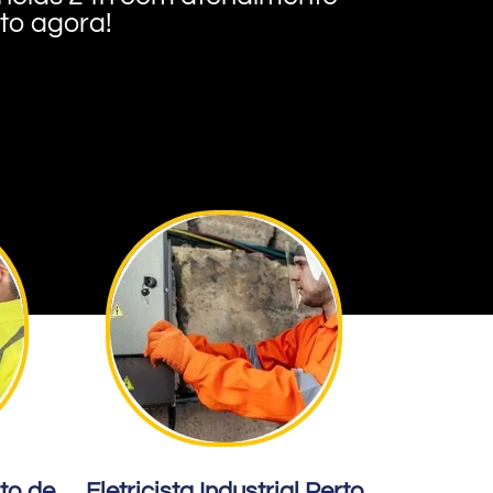
nto agora!
rto de
Eletricista Industrial Perto