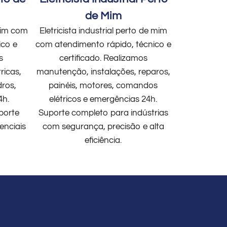
de Mim
 mim com
Eletricista industrial perto de mim
ico e
com atendimento rápido, técnico e
s
certificado. Realizamos
ricas,
manutenção, instalações, reparos,
dros,
painéis, motores, comandos
4h.
elétricos e emergências 24h.
porte
Suporte completo para indústrias
enciais
com segurança, precisão e alta
eficiência.