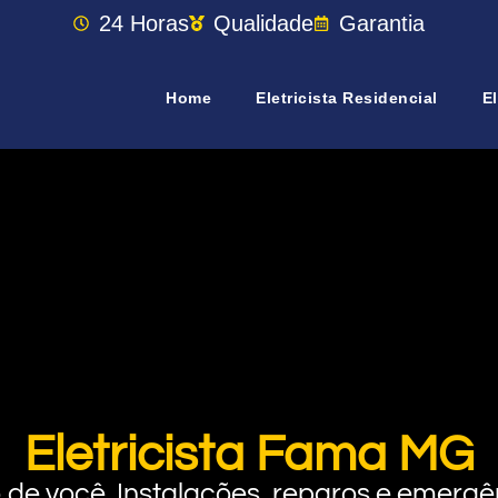
24 Horas
Qualidade
Garantia
Home
Eletricista Residencial
El
Eletricista Fama MG
rto de você. Instalações, reparos e eme