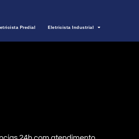
etricista Predial
Eletricista Industrial
rgências 24h com atendimento