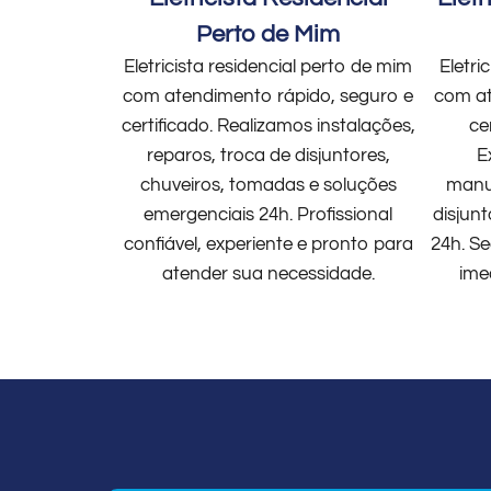
Perto de Mim
Eletricista residencial perto de mim
Eletri
com atendimento rápido, seguro e
com at
certificado. Realizamos instalações,
ce
reparos, troca de disjuntores,
E
chuveiros, tomadas e soluções
manut
emergenciais 24h. Profissional
disjun
confiável, experiente e pronto para
24h. Se
atender sua necessidade.
ime