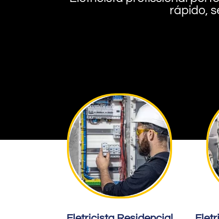
rápido, s
Eletricista Residencial
Eletr