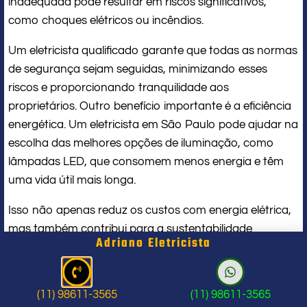
inadequada pode resultar em riscos significativos,
como choques elétricos ou incêndios.
Um eletricista qualificado garante que todas as normas
de segurança sejam seguidas, minimizando esses
riscos e proporcionando tranquilidade aos
proprietários. Outro benefício importante é a eficiência
energética. Um eletricista em São Paulo pode ajudar na
escolha das melhores opções de iluminação, como
lâmpadas LED, que consomem menos energia e têm
uma vida útil mais longa.
Isso não apenas reduz os custos com energia elétrica,
mas também contribui para a sustentabilidade
Adriano Eletricista
ambiental. Além disso, um eletricista experiente pode
sugerir soluções personalizadas que atendam às
necessidades específicas do espaço, otimizando a
(11) 98611-3565
(11) 98611-3565
iluminação e melhorando a experiência dos usuários.