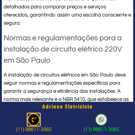
detalhados para comparar preços e serviços
oferecidos, garantindo assim uma escolha consciente e
segura.
Normas e regulamentações para a
instalação de circuito elétrico 220V
em São Paulo
A instalação de circuitos elétricos em São Paulo deve
seguir normas e regulamentações específicas para
garantir a segurança e eficiência das instalações. A
norma mais relevante é a NBR 5410, que estabelece as
Adriano Eletricista
diretrizes para as instalações elétricas de baixa tensão.
Essa norma abrange aspectos como
dimensionamento de condutores, proteção contra
(11) 98611-3565
(11) 98611-3565
sobrecargas e curto-circuitos, além de requisitos para