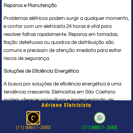
Reparos e Manutenção
Problemas elétricos podem surgir a qualquer momento,
e contar com um eletricista 24 horas é vital para
resolver falhas rapidamente. Reparos em tomadas,
fiação defeituosa ou quadros de distribuição são
comuns e precisam de atenção imediata para evitar
riscos de segurança.
Soluções de Eficiência Energética
A busca por soluções de eficiência energética é uma
tendência crescente. Eletricistas em São Caetano
podem oferecer consultoria e implementação de
Adriano Eletricista
tecnologias como sistemas de automação residencial.
Isso não só reduz o consumo de energia, mas também
contribui para a sustentabilidade, gerando economia a
(11) 98611-3565
(11) 98611-3565
longo prazo.