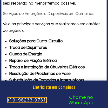
seja resolvido no menor tempo possível.
Serviços de Emergência Disponíveis em Campinas
Veja os principais serviços que realizamos em caráter
de urgência:
Soluções para Curto-Circuito
Troca de Disjuntores
Queda de Energia
Reparo de Fiação Elétrica
Troca e Instalação de Chuveiros Elétricos
Resolução de Problemas de Fase
Substituição de Tomadas e Interruptores
Eletricista em Campinas
Reparo de Quadros de Distribuição
Instalação ou Reparo de Luminárias e Ventiladores
Chame no
de Teto
(19) 98233-9731
WhatsApp
Mudança de Voltagem (127V ou 220V)