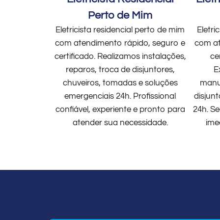
Perto de Mim
Eletricista residencial perto de mim
Eletri
com atendimento rápido, seguro e
com at
certificado. Realizamos instalações,
ce
reparos, troca de disjuntores,
E
chuveiros, tomadas e soluções
manut
emergenciais 24h. Profissional
disjun
confiável, experiente e pronto para
24h. Se
atender sua necessidade.
ime