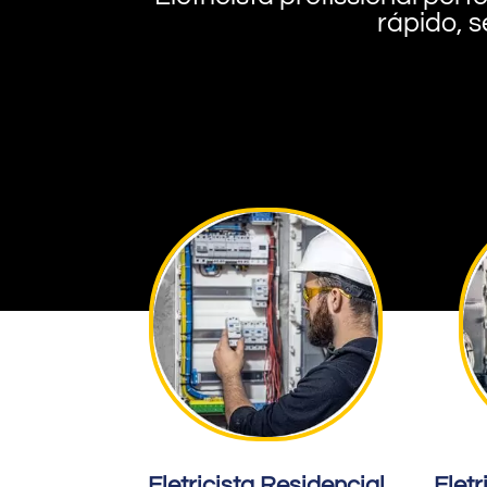
rápido, s
Eletricista Residencial
Eletr