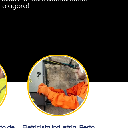
nto agora!
rto de
Eletricista Industrial Perto