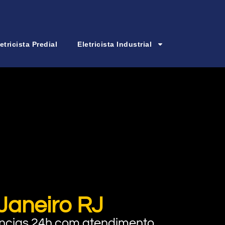
etricista Predial
Eletricista Industrial
 Janeiro RJ
rgências 24h com atendimento