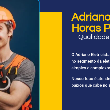
Adriano 
Horas P
Qualidade 
O Adriano Eletricis
no segmento da elet
simples e complexo
Nosso foco é atende
baixos que cabe no 