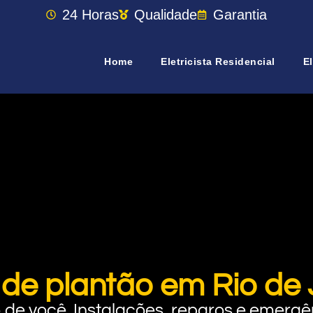
24 Horas
Qualidade
Garantia
Home
Eletricista Residencial
El
a de plantão em Rio de
rto de você. Instalações, reparos e eme