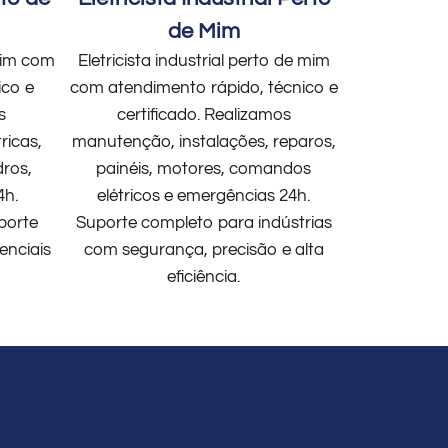
de Mim
 mim com
Eletricista industrial perto de mim
ico e
com atendimento rápido, técnico e
s
certificado. Realizamos
ricas,
manutenção, instalações, reparos,
dros,
painéis, motores, comandos
4h.
elétricos e emergências 24h.
porte
Suporte completo para indústrias
enciais
com segurança, precisão e alta
eficiência.