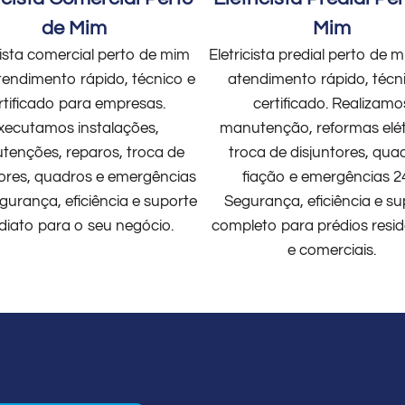
de Mim
Mim
cista comercial perto de mim
Eletricista predial perto de
endimento rápido, técnico e
atendimento rápido, técn
rtificado para empresas.
certificado. Realizamo
xecutamos instalações,
manutenção, reformas elét
enções, reparos, troca de
troca de disjuntores, qua
tores, quadros e emergências
fiação e emergências 2
gurança, eficiência e suporte
Segurança, eficiência e su
diato para o seu negócio.
completo para prédios resid
e comerciais.