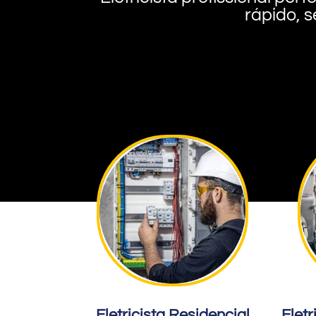
rápido, s
Eletricista Residencial
Eletr