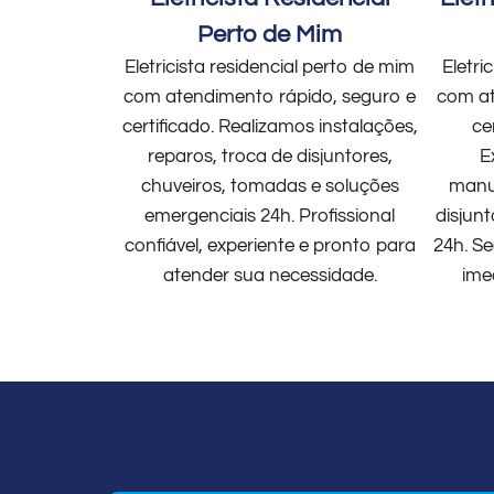
Perto de Mim
Eletricista residencial perto de mim
Eletri
com atendimento rápido, seguro e
com at
certificado. Realizamos instalações,
ce
reparos, troca de disjuntores,
E
chuveiros, tomadas e soluções
manut
emergenciais 24h. Profissional
disjun
confiável, experiente e pronto para
24h. Se
atender sua necessidade.
ime