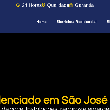
24 Horas
Qualidade
Garantia
Home
Eletricista Residencial
El
edenciado em São José
rto de você. Instalações, reparos e eme