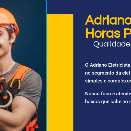
Adriano 
Horas P
Qualidade 
O Adriano Eletricis
no segmento da elet
simples e complexo
Nosso foco é atende
baixos que cabe no 