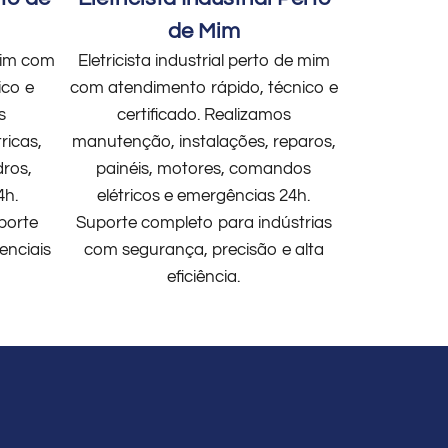
de Mim
 mim com
Eletricista industrial perto de mim
ico e
com atendimento rápido, técnico e
s
certificado. Realizamos
ricas,
manutenção, instalações, reparos,
dros,
painéis, motores, comandos
4h.
elétricos e emergências 24h.
porte
Suporte completo para indústrias
enciais
com segurança, precisão e alta
eficiência.