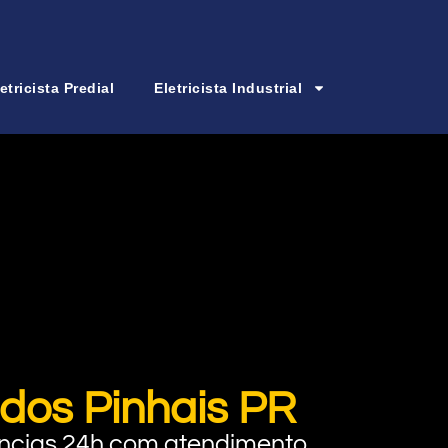
etricista Predial
Eletricista Industrial
 dos Pinhais PR
rgências 24h com atendimento