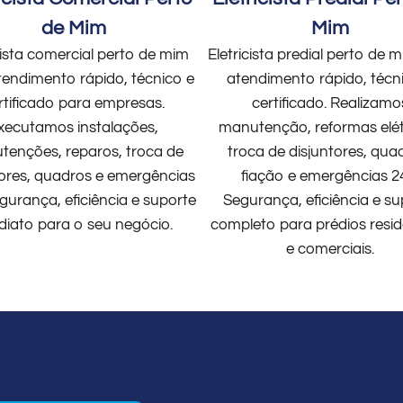
de Mim
Mim
cista comercial perto de mim
Eletricista predial perto de
endimento rápido, técnico e
atendimento rápido, técn
rtificado para empresas.
certificado. Realizamo
xecutamos instalações,
manutenção, reformas elét
enções, reparos, troca de
troca de disjuntores, qua
tores, quadros e emergências
fiação e emergências 2
gurança, eficiência e suporte
Segurança, eficiência e su
diato para o seu negócio.
completo para prédios resid
e comerciais.