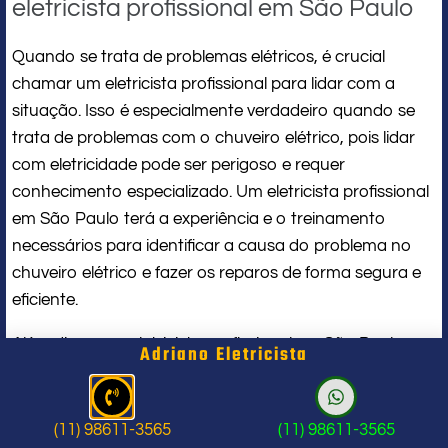
eletricista profissional em São Paulo
Quando se trata de problemas elétricos, é crucial
chamar um eletricista profissional para lidar com a
situação. Isso é especialmente verdadeiro quando se
trata de problemas com o chuveiro elétrico, pois lidar
com eletricidade pode ser perigoso e requer
conhecimento especializado. Um eletricista profissional
em São Paulo terá a experiência e o treinamento
necessários para identificar a causa do problema no
chuveiro elétrico e fazer os reparos de forma segura e
eficiente.
Além disso, um eletricista profissional em São Paulo
Adriano Eletricista
terá as ferramentas e equipamentos adequados para
lidar com problemas elétricos, garantindo que os
reparos sejam feitos corretamente. Tentar consertar
(11) 98611-3565
(11) 98611-3565