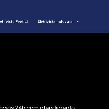
etricista Predial
Eletricista Industrial
rgências 24h com atendimento