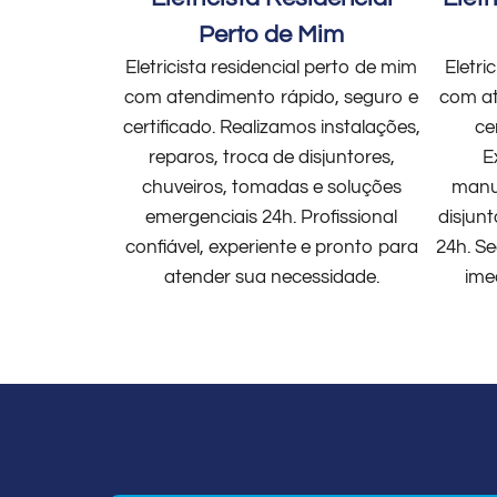
Perto de Mim
Eletricista residencial perto de mim
Eletri
com atendimento rápido, seguro e
com at
certificado. Realizamos instalações,
ce
reparos, troca de disjuntores,
E
chuveiros, tomadas e soluções
manut
emergenciais 24h. Profissional
disjun
confiável, experiente e pronto para
24h. Se
atender sua necessidade.
ime