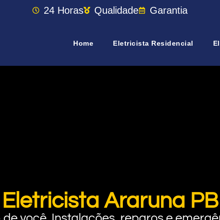
24 Horas
Qualidade
Garantia
Home
Eletricista Residencial
El
Eletricista Araruna PB
rto de você. Instalações, reparos e eme