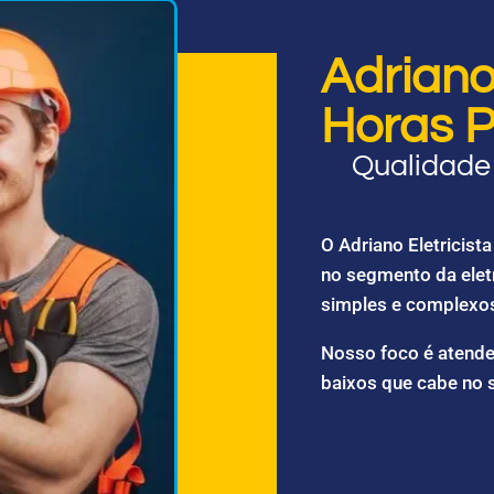
Adriano 
Horas P
Qualidade 
O Adriano Eletricis
no segmento da elet
simples e complexo
Nosso foco é atende
baixos que cabe no 