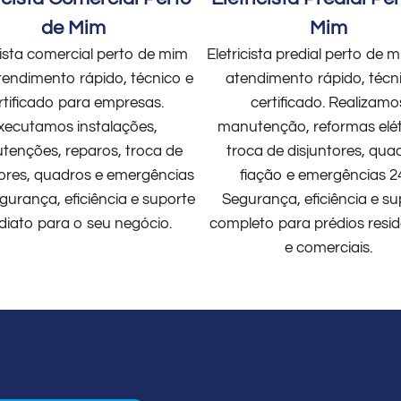
de Mim
Mim
cista comercial perto de mim
Eletricista predial perto de
endimento rápido, técnico e
atendimento rápido, técn
rtificado para empresas.
certificado. Realizamo
xecutamos instalações,
manutenção, reformas elét
enções, reparos, troca de
troca de disjuntores, qua
tores, quadros e emergências
fiação e emergências 2
gurança, eficiência e suporte
Segurança, eficiência e su
diato para o seu negócio.
completo para prédios resid
e comerciais.