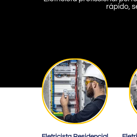
rápido, s
Eletricista Residencial
Eletr