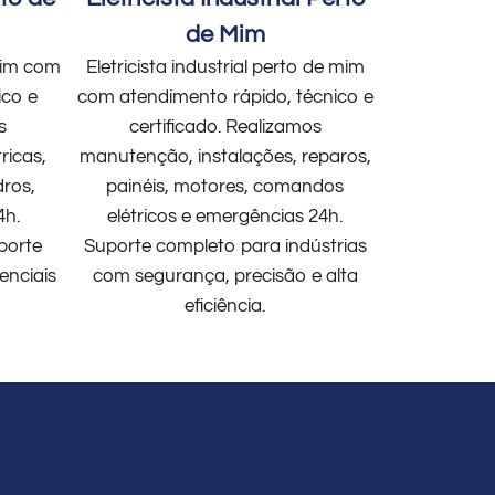
de Mim
 mim com
Eletricista industrial perto de mim
ico e
com atendimento rápido, técnico e
s
certificado. Realizamos
ricas,
manutenção, instalações, reparos,
dros,
painéis, motores, comandos
4h.
elétricos e emergências 24h.
porte
Suporte completo para indústrias
enciais
com segurança, precisão e alta
eficiência.