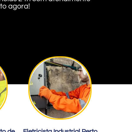
nto agora!
rto de
Eletricista Industrial Perto