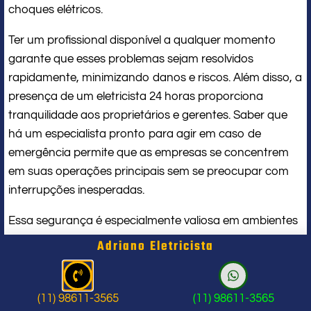
choques elétricos.
Ter um profissional disponível a qualquer momento
garante que esses problemas sejam resolvidos
rapidamente, minimizando danos e riscos. Além disso, a
presença de um eletricista 24 horas proporciona
tranquilidade aos proprietários e gerentes. Saber que
há um especialista pronto para agir em caso de
emergência permite que as empresas se concentrem
em suas operações principais sem se preocupar com
interrupções inesperadas.
Essa segurança é especialmente valiosa em ambientes
comerciais, onde a continuidade das operações é
Adriano Eletricista
crucial para o sucesso do negócio.
Os benefícios de um serviço de
(11) 98611-3565
(11) 98611-3565