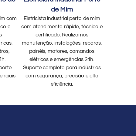
de Mim
 mim com
Eletricista industrial perto de mim
ico e
com atendimento rápido, técnico e
s
certificado. Realizamos
ricas,
manutenção, instalações, reparos,
dros,
painéis, motores, comandos
4h.
elétricos e emergências 24h.
porte
Suporte completo para indústrias
enciais
com segurança, precisão e alta
eficiência.