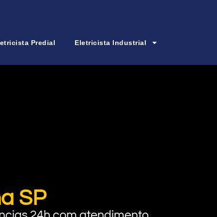
etricista Predial
Eletricista Industrial
na SP
rgências 24h com atendimento