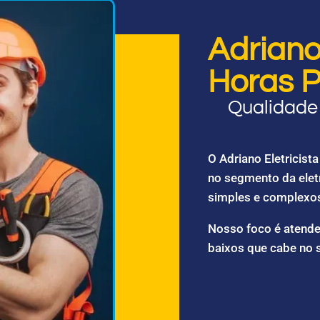
Adriano 
Horas P
Qualidade 
O Adriano Eletricis
no segmento da elet
simples e complexo
Nosso foco é atende
baixos que cabe no 