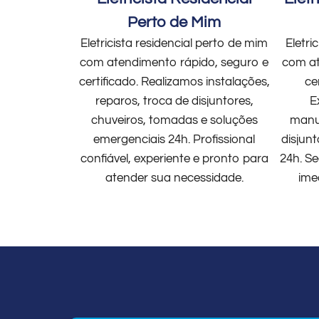
Perto de Mim
Eletricista residencial perto de mim
Eletri
com atendimento rápido, seguro e
com at
certificado. Realizamos instalações,
ce
reparos, troca de disjuntores,
E
chuveiros, tomadas e soluções
manut
emergenciais 24h. Profissional
disjun
confiável, experiente e pronto para
24h. Se
atender sua necessidade.
ime