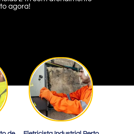
nto agora!
rto de
Eletricista Industrial Perto