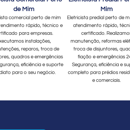
de Mim
Mim
cista comercial perto de mim
Eletricista predial perto de
endimento rápido, técnico e
atendimento rápido, técn
rtificado para empresas.
certificado. Realizamo
xecutamos instalações,
manutenção, reformas elét
enções, reparos, troca de
troca de disjuntores, qua
tores, quadros e emergências
fiação e emergências 2
gurança, eficiência e suporte
Segurança, eficiência e su
diato para o seu negócio.
completo para prédios resid
e comerciais.