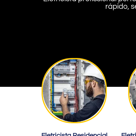
rápido, s
Eletricista Residencial
Eletr