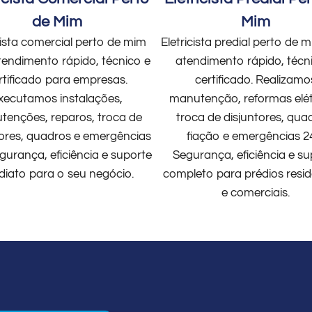
de Mim
Mim
cista comercial perto de mim
Eletricista predial perto de
endimento rápido, técnico e
atendimento rápido, técn
rtificado para empresas.
certificado. Realizamo
xecutamos instalações,
manutenção, reformas elét
enções, reparos, troca de
troca de disjuntores, qua
tores, quadros e emergências
fiação e emergências 2
gurança, eficiência e suporte
Segurança, eficiência e su
diato para o seu negócio.
completo para prédios resid
e comerciais.