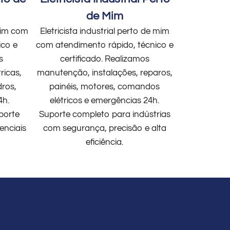
de Mim
 mim com
Eletricista industrial perto de mim
ico e
com atendimento rápido, técnico e
s
certificado. Realizamos
ricas,
manutenção, instalações, reparos,
dros,
painéis, motores, comandos
4h.
elétricos e emergências 24h.
porte
Suporte completo para indústrias
enciais
com segurança, precisão e alta
eficiência.