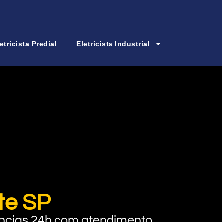
etricista Predial
Eletricista Industrial
te SP
rgências 24h com atendimento