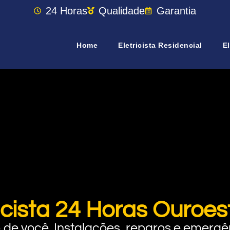
24 Horas
Qualidade
Garantia
Home
Eletricista Residencial
El
ricista 24 Horas Ouroes
rto de você. Instalações, reparos e eme