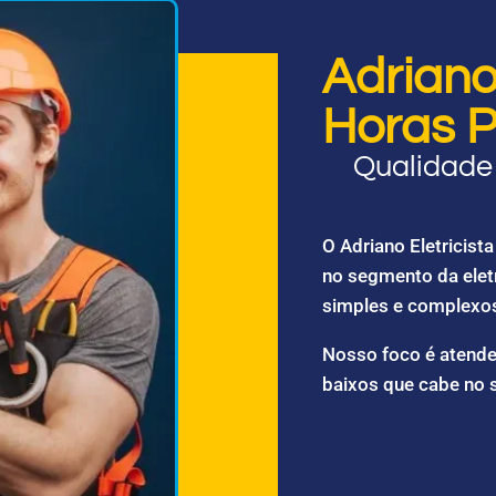
Adriano 
Horas P
Qualidade 
O Adriano Eletricis
no segmento da elet
simples e complexo
Nosso foco é atende
baixos que cabe no 