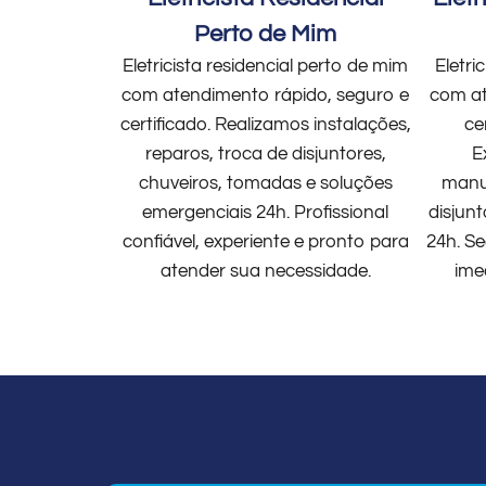
Perto de Mim
Eletricista residencial perto de mim
Eletri
com atendimento rápido, seguro e
com at
certificado. Realizamos instalações,
ce
reparos, troca de disjuntores,
E
chuveiros, tomadas e soluções
manut
emergenciais 24h. Profissional
disjun
confiável, experiente e pronto para
24h. Se
atender sua necessidade.
ime