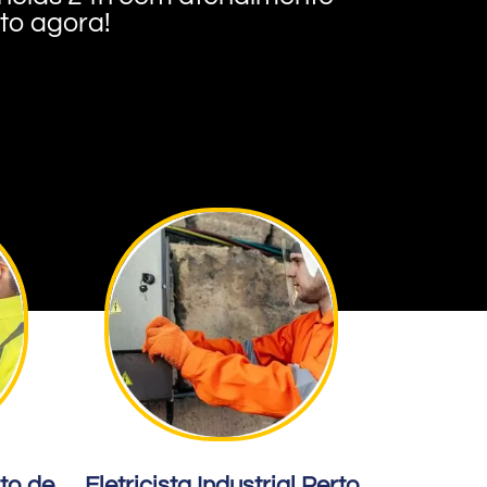
nto agora!
rto de
Eletricista Industrial Perto