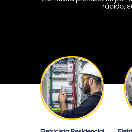
rápido, s
Eletricista Residencial
Eletr