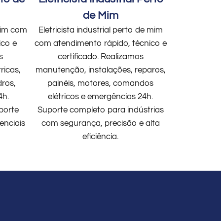
de Mim
 mim com
Eletricista industrial perto de mim
ico e
com atendimento rápido, técnico e
s
certificado. Realizamos
ricas,
manutenção, instalações, reparos,
dros,
painéis, motores, comandos
4h.
elétricos e emergências 24h.
porte
Suporte completo para indústrias
enciais
com segurança, precisão e alta
eficiência.