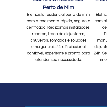
Perto de Mim
Eletricista residencial perto de mim
Eletri
com atendimento rápido, seguro e
com at
certificado. Realizamos instalações,
ce
reparos, troca de disjuntores,
E
chuveiros, tomadas e soluções
manut
emergenciais 24h. Profissional
disjun
confiável, experiente e pronto para
24h. Se
atender sua necessidade.
ime