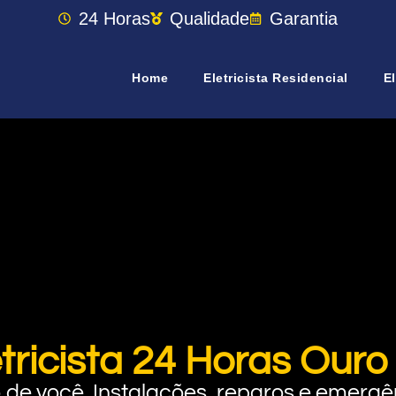
24 Horas
Qualidade
Garantia
Home
Eletricista Residencial
El
etricista 24 Horas Ouro
rto de você. Instalações, reparos e eme