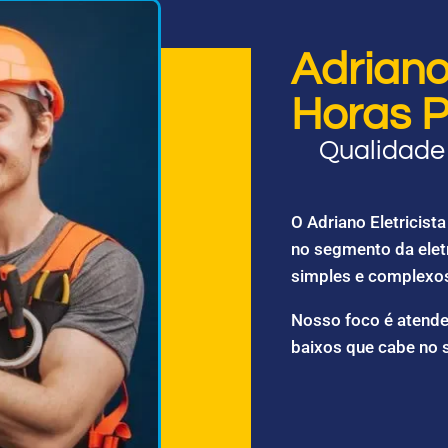
Adriano 
Horas P
Qualidade 
O Adriano Eletricis
no segmento da elet
simples e complexo
Nosso foco é atende
baixos que cabe no 