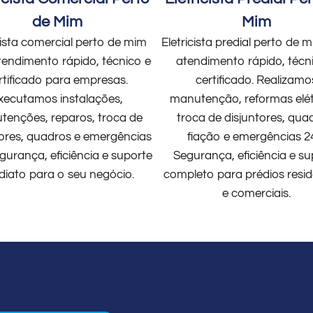
de Mim
Mim
cista comercial perto de mim
Eletricista predial perto de
endimento rápido, técnico e
atendimento rápido, técn
rtificado para empresas.
certificado. Realizamo
xecutamos instalações,
manutenção, reformas elét
enções, reparos, troca de
troca de disjuntores, qua
tores, quadros e emergências
fiação e emergências 2
gurança, eficiência e suporte
Segurança, eficiência e su
diato para o seu negócio.
completo para prédios resid
e comerciais.