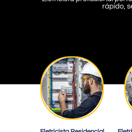
rápido, s
Eletricista Residencial
Eletr