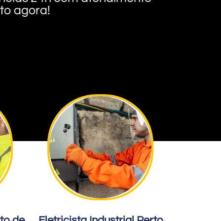
nto agora!
rto de
Eletricista Industrial Perto