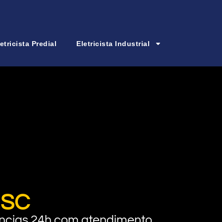
etricista Predial
Eletricista Industrial
 SC
rgências 24h com atendimento