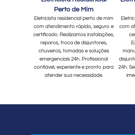
Perto de Mim
Eletricista residencial perto de mim
Eletri
com atendimento rápido, seguro e
com at
certificado. Realizamos instalações,
ce
reparos, troca de disjuntores,
E
chuveiros, tomadas e soluções
manut
emergenciais 24h. Profissional
disjun
confiável, experiente e pronto para
24h. Se
atender sua necessidade.
ime