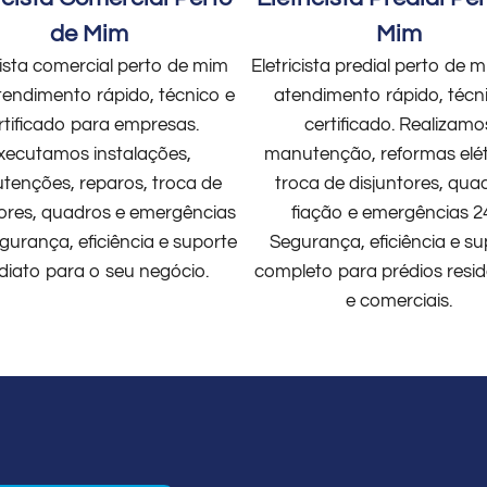
de Mim
Mim
cista comercial perto de mim
Eletricista predial perto de
endimento rápido, técnico e
atendimento rápido, técn
rtificado para empresas.
certificado. Realizamo
xecutamos instalações,
manutenção, reformas elét
enções, reparos, troca de
troca de disjuntores, qua
tores, quadros e emergências
fiação e emergências 2
gurança, eficiência e suporte
Segurança, eficiência e su
diato para o seu negócio.
completo para prédios resid
e comerciais.