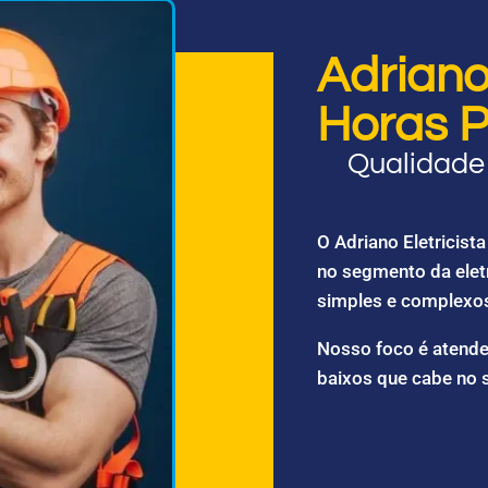
Adriano 
Horas P
Qualidade 
O Adriano Eletricis
no segmento da elet
simples e complexo
Nosso foco é atende
baixos que cabe no 