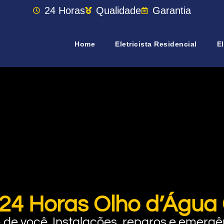
24 Horas
Qualidade
Garantia
Home
Eletricista Residencial
El
a 24 Horas Olho d’Águ
rto de você. Instalações, reparos e eme