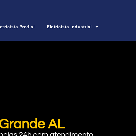
etricista Predial
Eletricista Industrial
a Grande AL
rgências 24h com atendimento