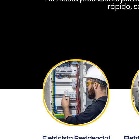
rápido, s
Eletricista Residencial
Eletr