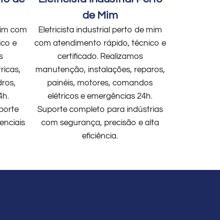
de Mim
 mim com
Eletricista industrial perto de mim
ico e
com atendimento rápido, técnico e
s
certificado. Realizamos
ricas,
manutenção, instalações, reparos,
dros,
painéis, motores, comandos
4h.
elétricos e emergências 24h.
porte
Suporte completo para indústrias
enciais
com segurança, precisão e alta
eficiência.