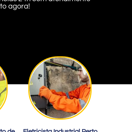
nto agora!
rto de
Eletricista Industrial Perto