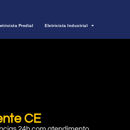
etricista Predial
Eletricista Industrial
ente CE
rgências 24h com atendimento