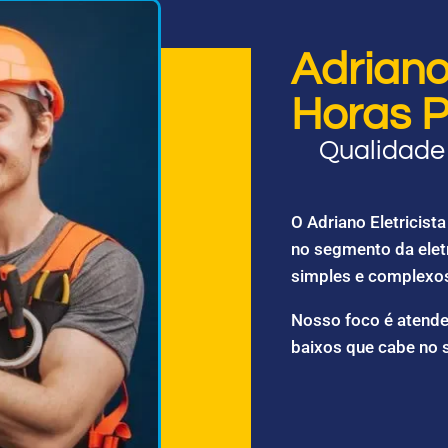
Adriano 
Horas P
Qualidade 
O Adriano Eletricis
no segmento da elet
simples e complexo
Nosso foco é atende
baixos que cabe no 