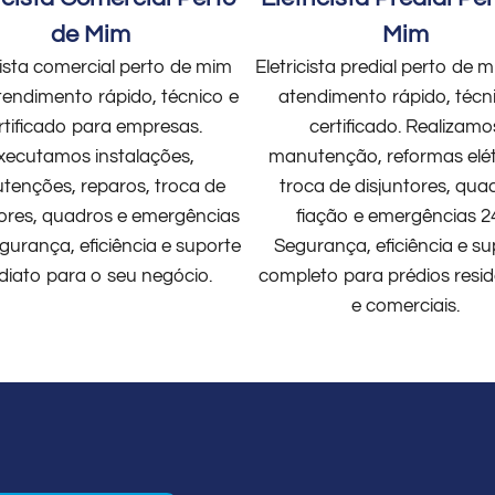
de Mim
Mim
cista comercial perto de mim
Eletricista predial perto de
endimento rápido, técnico e
atendimento rápido, técn
rtificado para empresas.
certificado. Realizamo
xecutamos instalações,
manutenção, reformas elét
enções, reparos, troca de
troca de disjuntores, qua
tores, quadros e emergências
fiação e emergências 2
gurança, eficiência e suporte
Segurança, eficiência e su
diato para o seu negócio.
completo para prédios resid
e comerciais.