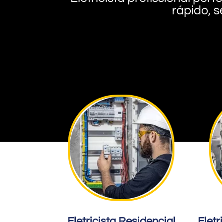
rápido, s
Eletricista Residencial
Eletr