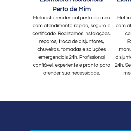
Perto de Mim
Eletricista residencial perto de mim
Eletri
com atendimento rápido, seguro e
com at
certificado. Realizamos instalações,
ce
reparos, troca de disjuntores,
E
chuveiros, tomadas e soluções
manut
emergenciais 24h. Profissional
disjun
confiável, experiente e pronto para
24h. Se
atender sua necessidade.
ime