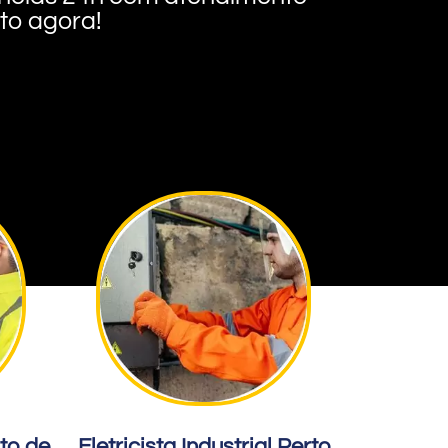
nto agora!
rto de
Eletricista Industrial Perto