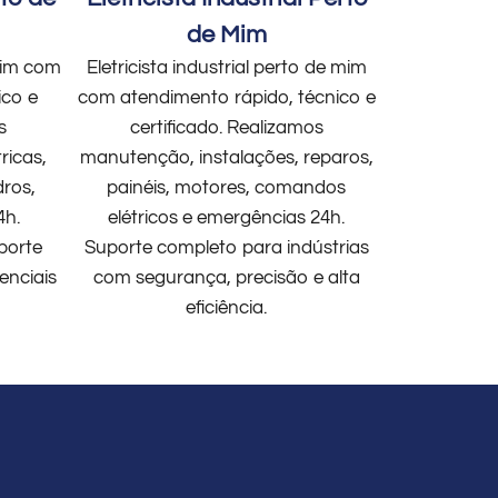
de Mim
 mim com
Eletricista industrial perto de mim
ico e
com atendimento rápido, técnico e
s
certificado. Realizamos
ricas,
manutenção, instalações, reparos,
dros,
painéis, motores, comandos
4h.
elétricos e emergências 24h.
porte
Suporte completo para indústrias
enciais
com segurança, precisão e alta
eficiência.