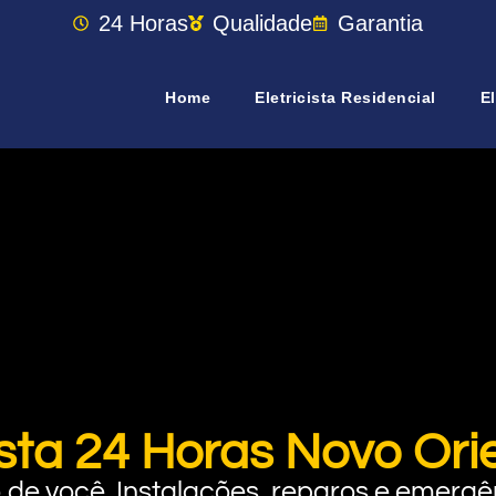
24 Horas
Qualidade
Garantia
Home
Eletricista Residencial
El
cista 24 Horas Novo Ori
rto de você. Instalações, reparos e eme