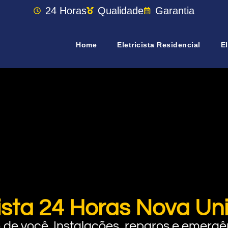
24 Horas
Qualidade
Garantia
Home
Eletricista Residencial
El
cista 24 Horas Nova U
rto de você. Instalações, reparos e eme