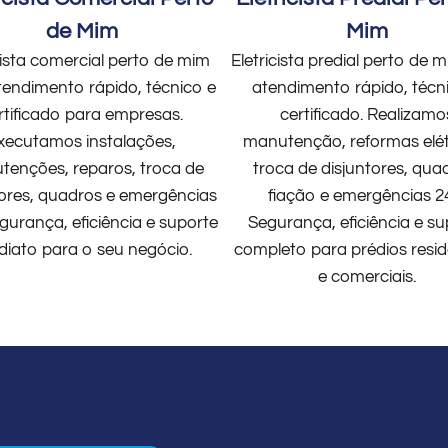
de Mim
Mim
cista comercial perto de mim
Eletricista predial perto de
endimento rápido, técnico e
atendimento rápido, técn
rtificado para empresas.
certificado. Realizamo
xecutamos instalações,
manutenção, reformas elét
enções, reparos, troca de
troca de disjuntores, qua
tores, quadros e emergências
fiação e emergências 2
gurança, eficiência e suporte
Segurança, eficiência e su
diato para o seu negócio.
completo para prédios resid
e comerciais.