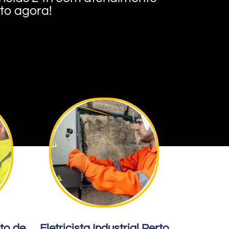
nto agora!
rto de
Eletricista Industrial Perto