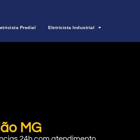
etricista Predial
Eletricista Industrial
nião MG
rgências 24h com atendimento