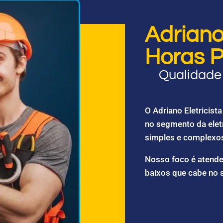
Adriano 
Horas P
Qualidade 
O Adriano Eletricis
no segmento da elet
simples e complexo
Nosso foco é atende
baixos que cabe no 