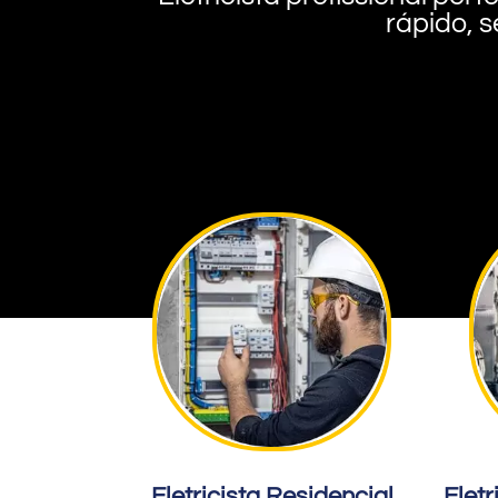
rápido, s
Eletricista Residencial
Eletr