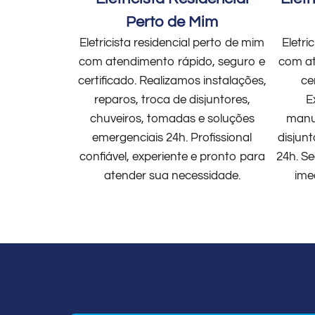
Perto de Mim
Eletricista residencial perto de mim
Eletri
com atendimento rápido, seguro e
com at
certificado. Realizamos instalações,
ce
reparos, troca de disjuntores,
E
chuveiros, tomadas e soluções
manut
emergenciais 24h. Profissional
disjun
confiável, experiente e pronto para
24h. Se
atender sua necessidade.
ime