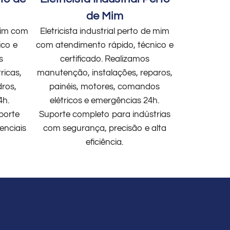
de Mim
 mim com
Eletricista industrial perto de mim
ico e
com atendimento rápido, técnico e
s
certificado. Realizamos
ricas,
manutenção, instalações, reparos,
dros,
painéis, motores, comandos
4h.
elétricos e emergências 24h.
porte
Suporte completo para indústrias
enciais
com segurança, precisão e alta
eficiência.