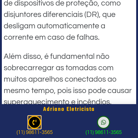
de dispositivos de proteção, como
disjuntores diferenciais (DR), que
desligam automaticamente a
corrente em caso de falhas.
Além disso, é fundamental não
sobrecarregar as tomadas com
muitos aparelhos conectados ao
mesmo tempo, pois isso pode causar
superaquecimento e incêndios.
Adriano Eletricista
Outra prática recomendada é manter os fios e cabos
elétricos em bom estado. Fios expostos ou danificados
(11) 98611-3565
(11) 98611-3565
devem ser substituídos imediatamente, pois