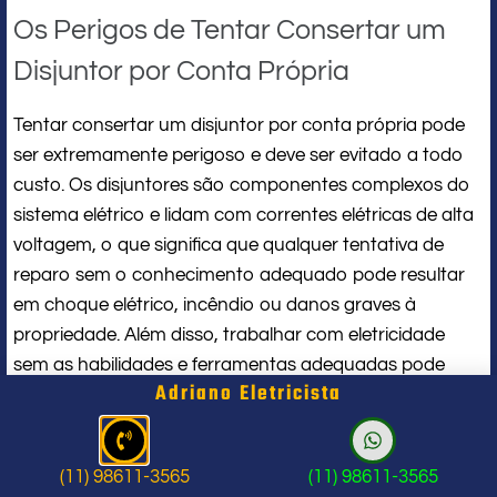
Os Perigos de Tentar Consertar um
Disjuntor por Conta Própria
Tentar consertar um disjuntor por conta própria pode
ser extremamente perigoso e deve ser evitado a todo
custo. Os disjuntores são componentes complexos do
sistema elétrico e lidam com correntes elétricas de alta
voltagem, o que significa que qualquer tentativa de
reparo sem o conhecimento adequado pode resultar
em choque elétrico, incêndio ou danos graves à
propriedade. Além disso, trabalhar com eletricidade
sem as habilidades e ferramentas adequadas pode
Adriano Eletricista
colocar em risco a sua própria segurança e a
segurança das pessoas ao seu redor.
Ao tentar consertar um disjuntor por conta própria,
(11) 98611-3565
(11) 98611-3565