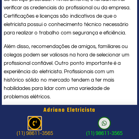
verificar as credenciais do profissional ou da empresa.
Certificações e licenças são indicativos de que o
eletricista possui o conhecimento técnico necessário
para realizar o trabalho com segurança e eficiência.
Além disso, recomendações de amigos, familiares ou
colegas podem ser valiosas na hora de selecionar um
profissional confiável. Outro ponto importante é a
experiência do eletricista. Profissionais com um
histórico sólido no mercado tendem a ter mais
habilidades para lidar com uma variedade de
problemas elétricos.
Adriano Eletricista
É aconselhável solicitar referências e verificar avaliações
online sobre o trabalho realizado por esse eletricista.
Plataformas digitais e redes sociais podem fornecer
(11) 98611-3565
(11) 98611-3565
insights sobre a reputação do profissional, ajudando