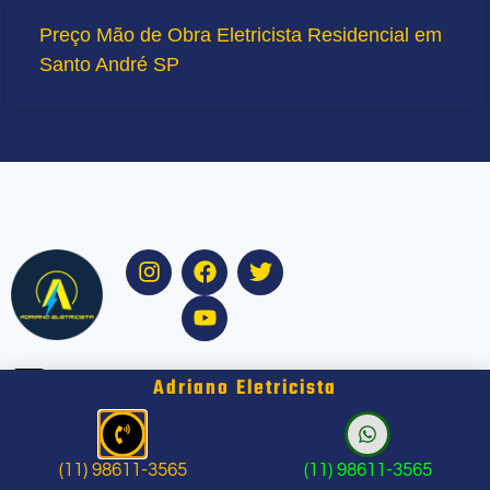
Preço Mão de Obra Eletricista Residencial em
Santo André SP
Adriano Eletricista
(11) 98611-3565
(11) 98611-3565