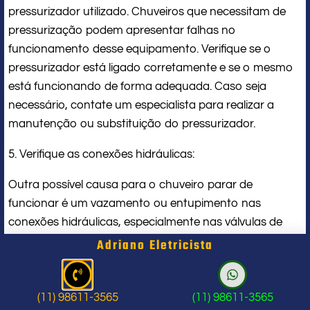
pressurizador utilizado. Chuveiros que necessitam de
pressurização podem apresentar falhas no
funcionamento desse equipamento. Verifique se o
pressurizador está ligado corretamente e se o mesmo
está funcionando de forma adequada. Caso seja
necessário, contate um especialista para realizar a
manutenção ou substituição do pressurizador.
5. Verifique as conexões hidráulicas:
Outra possível causa para o chuveiro parar de
funcionar é um vazamento ou entupimento nas
conexões hidráulicas, especialmente nas válvulas de
entrada de água e saída para o chuveiro. Verifique se
Adriano Eletricista
essas válvulas estão fechadas ou se há algum
vazamento aparente. Caso seja identificado algum
problema, é recomendável realizar a manutenção ou
(11) 98611-3565
(11) 98611-3565