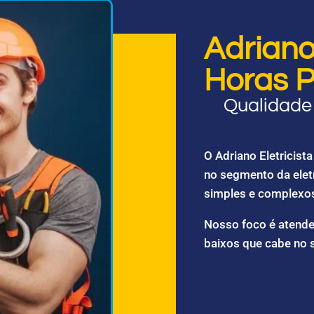
Adriano 
Horas P
Qualidade 
O Adriano Eletricis
no segmento da elet
simples e complexo
Nosso foco é atende
baixos que cabe no 