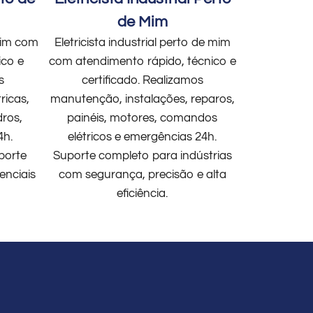
de Mim
 mim com
Eletricista industrial perto de mim
ico e
com atendimento rápido, técnico e
s
certificado. Realizamos
ricas,
manutenção, instalações, reparos,
dros,
painéis, motores, comandos
4h.
elétricos e emergências 24h.
porte
Suporte completo para indústrias
enciais
com segurança, precisão e alta
eficiência.