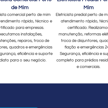
de Mim
Mim
cista comercial perto de mim
Eletricista predial perto de
endimento rápido, técnico e
atendimento rápido, técn
rtificado para empresas.
certificado. Realizamo
xecutamos instalações,
manutenção, reformas elét
enções, reparos, troca de
troca de disjuntores, qua
tores, quadros e emergências
fiação e emergências 2
gurança, eficiência e suporte
Segurança, eficiência e su
diato para o seu negócio.
completo para prédios resid
e comerciais.