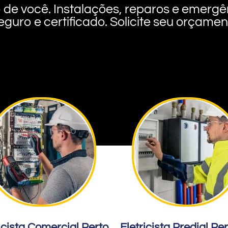
rto de você. Instalações, reparos e eme
eguro e certificado. Solicite seu orçame
icista Comercial Perto
Eletricista Predial Pe