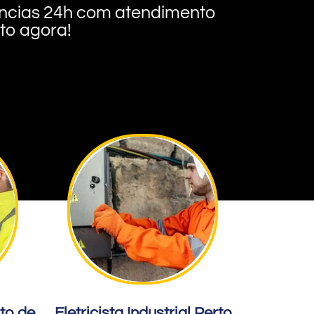
rgências 24h com atendimento
nto agora!
rto de
Eletricista Industrial Perto