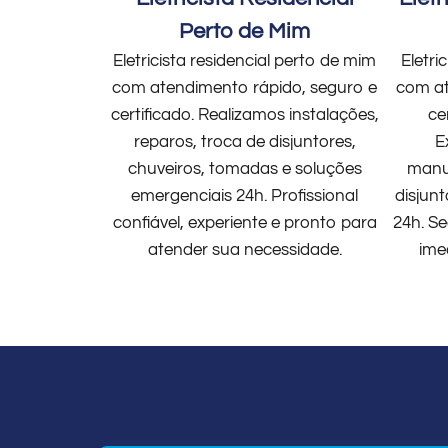
Perto de Mim
Eletricista residencial perto de mim
Eletri
com atendimento rápido, seguro e
com at
certificado. Realizamos instalações,
ce
reparos, troca de disjuntores,
E
chuveiros, tomadas e soluções
manut
emergenciais 24h. Profissional
disjun
confiável, experiente e pronto para
24h. Se
atender sua necessidade.
ime