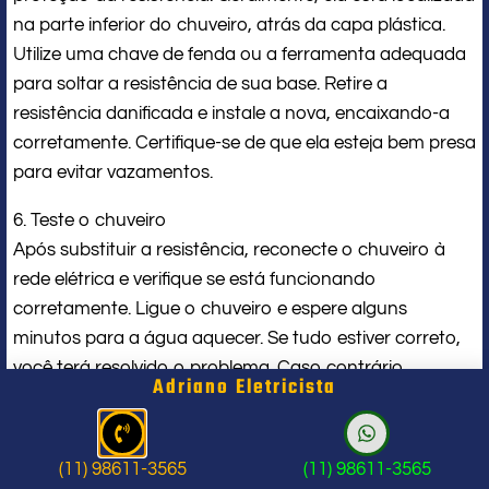
na parte inferior do chuveiro, atrás da capa plástica.
Utilize uma chave de fenda ou a ferramenta adequada
para soltar a resistência de sua base. Retire a
resistência danificada e instale a nova, encaixando-a
corretamente. Certifique-se de que ela esteja bem presa
para evitar vazamentos.
6. Teste o chuveiro
Após substituir a resistência, reconecte o chuveiro à
rede elétrica e verifique se está funcionando
corretamente. Ligue o chuveiro e espere alguns
minutos para a água aquecer. Se tudo estiver correto,
você terá resolvido o problema. Caso contrário,
Adriano Eletricista
verifique se a resistência foi instalada corretamente ou
se há algum outro problema no circuito elétrico.
(11) 98611-3565
(11) 98611-3565
7. Caso necessário, chame um profissional