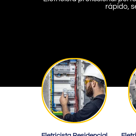
rápido, s
Eletricista Residencial
Eletr