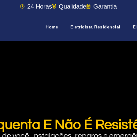
24 Horas
Qualidade
Garantia
Home
Eletricista Residencial
El
uenta E Não É Resist
rto de você. Instalações, reparos e eme