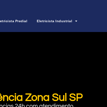
etricista Predial
Eletricista Industrial
ência Zona Sul SP
rgências 24h com atendimento