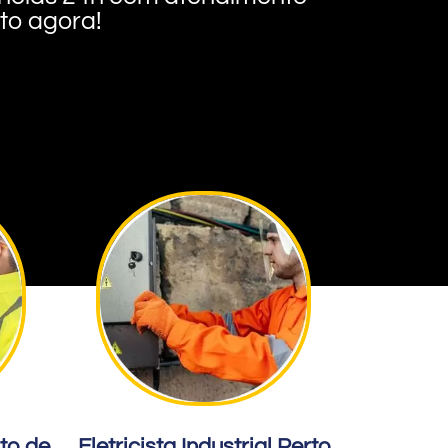
nto agora!
rto de
Eletricista Industrial Perto