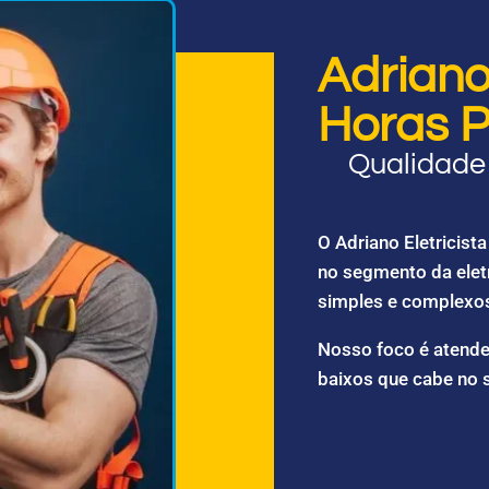
Adriano 
Horas P
Qualidade 
O Adriano Eletricis
no segmento da elet
simples e complexo
Nosso foco é atende
baixos que cabe no 