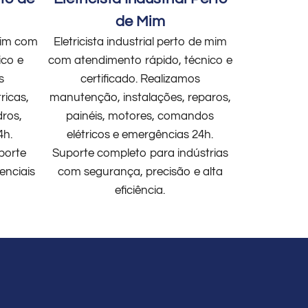
de Mim
 mim com
Eletricista industrial perto de mim
ico e
com atendimento rápido, técnico e
s
certificado. Realizamos
ricas,
manutenção, instalações, reparos,
dros,
painéis, motores, comandos
4h.
elétricos e emergências 24h.
porte
Suporte completo para indústrias
enciais
com segurança, precisão e alta
eficiência.