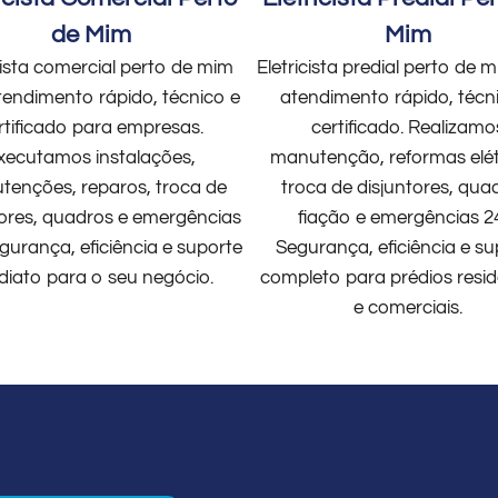
de Mim
Mim
cista comercial perto de mim
Eletricista predial perto de
endimento rápido, técnico e
atendimento rápido, técn
rtificado para empresas.
certificado. Realizamo
xecutamos instalações,
manutenção, reformas elét
enções, reparos, troca de
troca de disjuntores, qua
tores, quadros e emergências
fiação e emergências 2
gurança, eficiência e suporte
Segurança, eficiência e su
diato para o seu negócio.
completo para prédios resid
e comerciais.