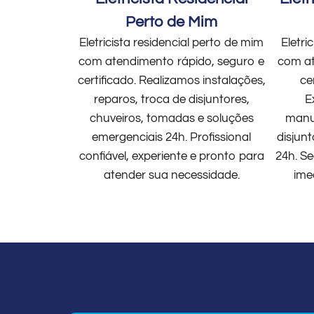
Perto de Mim
Eletricista residencial perto de mim
Eletri
com atendimento rápido, seguro e
com at
certificado. Realizamos instalações,
ce
reparos, troca de disjuntores,
E
chuveiros, tomadas e soluções
manut
emergenciais 24h. Profissional
disjun
confiável, experiente e pronto para
24h. Se
atender sua necessidade.
ime