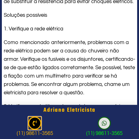
de substituir a resistência para evitar choques elétricos.
Soluções possíveis
1. Verifique a rede elétrica
Como mencionado anteriormente, problemas com a
rede elétrica podem ser a causa do chuveiro não
armar. Verifique os fusíveis e os disjuntores, certificando-
se de que estão ligados corretamente. Se possível, teste
a fiação com um multímetro para verificar se há
problemas. Se encontrar algum problema, chame um
eletricista para resolver a questão.
2. Verifique e substitua o termostato, se necessário
Adriano Eletricista
Se o termostato estiver com defeito, isso pode fazer
com que o chuveiro não arme. Verifique se está
(11) 98611-3565
(11) 98611-3565
configurado corretamente e se não está com defeitos