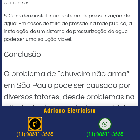
complexos.
5. Considere instalar um sistema de pressurização de
água: Em casos de falta de pressão na rede pública, a
instalação de um sistema de pressurização de água
pode ser uma solução viável.
Conclusão
O problema de “chuveiro não arma”
em São Paulo pode ser causado por
diversos fatores, desde problemas na
válvula de abertura de água até falta
Adriano Eletricista
de pressão de água na rede pública.
No entanto, com as devidas medidas
(11) 98611-3565
(11) 98611-3565