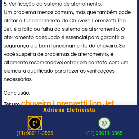
5. Verificação do sistema de aterramento:
Um problema menos comum, mas que também pode
afetar o funcionamento do Chuveiro Lorenzetti Top
Jet, é a falta ou falha do sistema de aterramento. O
aterramento adequado é essencial para garantir a
segurança e o bom funcionamento do chuveiro. Se
você suspeita de problemas de aterramento, é
altamente recomendável entrar em contato com um
eletricista qualificado para fazer as verificações
necessárias.
Conclusão:
chuveiro Lorenzetti Top Jet
Ter um
Adriano Eletricista
parado de funcionar na Zona Leste
de São Paulo
pode ser uma experiência
(11) 98611-3565
(11) 98611-3565
frustrante. No entanto, ao seguir as etapas acima