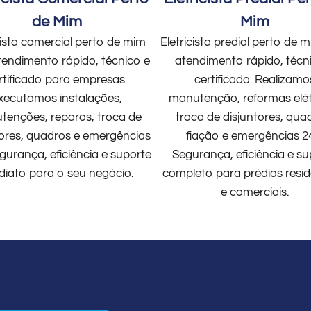
de Mim
Mim
cista comercial perto de mim
Eletricista predial perto de
endimento rápido, técnico e
atendimento rápido, técn
rtificado para empresas.
certificado. Realizamo
xecutamos instalações,
manutenção, reformas elét
enções, reparos, troca de
troca de disjuntores, qua
tores, quadros e emergências
fiação e emergências 2
gurança, eficiência e suporte
Segurança, eficiência e su
diato para o seu negócio.
completo para prédios resid
e comerciais.