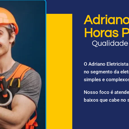
Adriano 
Horas P
Qualidade 
O Adriano Eletricis
no segmento da elet
simples e complexo
Nosso foco é atende
baixos que cabe no 