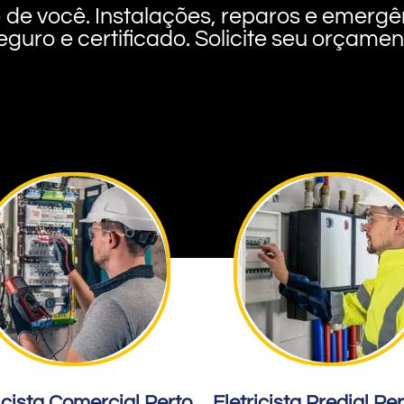
rto de você. Instalações, reparos e eme
eguro e certificado. Solicite seu orçame
icista Comercial Perto
Eletricista Predial Pe