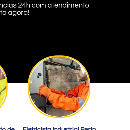
rgências 24h com atendimento
nto agora!
rto de
Eletricista Industrial Perto