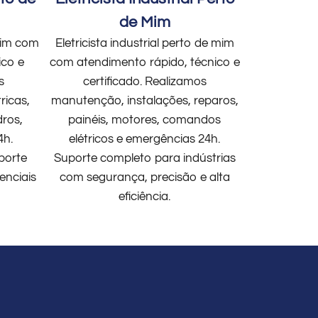
de Mim
 mim com
Eletricista industrial perto de mim
ico e
com atendimento rápido, técnico e
s
certificado. Realizamos
ricas,
manutenção, instalações, reparos,
dros,
painéis, motores, comandos
4h.
elétricos e emergências 24h.
porte
Suporte completo para indústrias
enciais
com segurança, precisão e alta
eficiência.