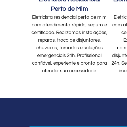
Perto de Mim
Eletricista residencial perto de mim
Eletri
com atendimento rápido, seguro e
com at
certificado. Realizamos instalações,
ce
reparos, troca de disjuntores,
E
chuveiros, tomadas e soluções
manut
emergenciais 24h. Profissional
disjun
confiável, experiente e pronto para
24h. Se
atender sua necessidade.
ime