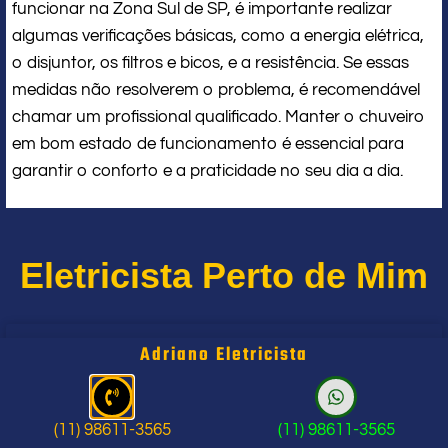
funcionar na Zona Sul de SP, é importante realizar
algumas verificações básicas, como a energia elétrica,
o disjuntor, os filtros e bicos, e a resistência. Se essas
medidas não resolverem o problema, é recomendável
chamar um profissional qualificado. Manter o chuveiro
em bom estado de funcionamento é essencial para
garantir o conforto e a praticidade no seu dia a dia.
Eletricista Perto de Mim
Adriano Eletricista
Um Eletricista em Santo André SP
(11) 98611-3565
(11) 98611-3565