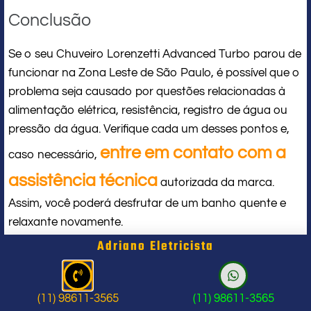
Conclusão
Se o seu Chuveiro Lorenzetti Advanced Turbo parou de
funcionar na Zona Leste de São Paulo, é possível que o
problema seja causado por questões relacionadas à
alimentação elétrica, resistência, registro de água ou
pressão da água. Verifique cada um desses pontos e,
entre em contato com a
caso necessário,
assistência técnica
autorizada da marca.
Assim, você poderá desfrutar de um banho quente e
relaxante novamente.
Adriano Eletricista
Eletricista Perto de Mim
(11) 98611-3565
(11) 98611-3565