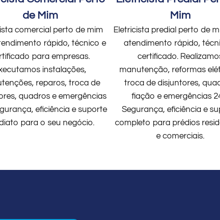
de Mim
Mim
cista comercial perto de mim
Eletricista predial perto de
endimento rápido, técnico e
atendimento rápido, técn
rtificado para empresas.
certificado. Realizamo
xecutamos instalações,
manutenção, reformas elét
enções, reparos, troca de
troca de disjuntores, qua
tores, quadros e emergências
fiação e emergências 2
gurança, eficiência e suporte
Segurança, eficiência e su
diato para o seu negócio.
completo para prédios resid
e comerciais.