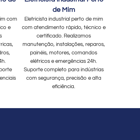
de Mim
 mim com
Eletricista industrial perto de mim
ico e
com atendimento rápido, técnico e
s
certificado. Realizamos
ricas,
manutenção, instalações, reparos,
dros,
painéis, motores, comandos
4h.
elétricos e emergências 24h.
porte
Suporte completo para indústrias
enciais
com segurança, precisão e alta
eficiência.