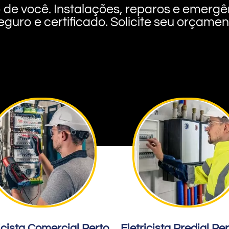
rto de você. Instalações, reparos e eme
eguro e certificado. Solicite seu orçame
icista Comercial Perto
Eletricista Predial Pe