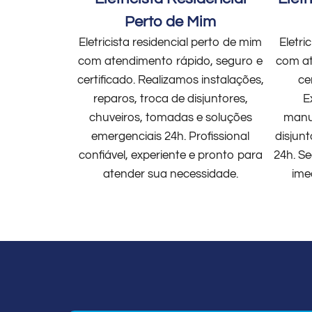
Perto de Mim
Eletricista residencial perto de mim
Eletri
com atendimento rápido, seguro e
com at
certificado. Realizamos instalações,
ce
reparos, troca de disjuntores,
E
chuveiros, tomadas e soluções
manut
emergenciais 24h. Profissional
disjun
confiável, experiente e pronto para
24h. Se
atender sua necessidade.
ime