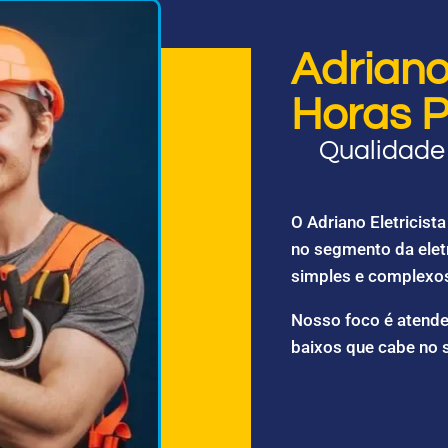
Adriano 
Horas P
Qualidade 
O Adriano Eletricis
no segmento da elet
simples e complexo
Nosso foco é atende
baixos que cabe no 