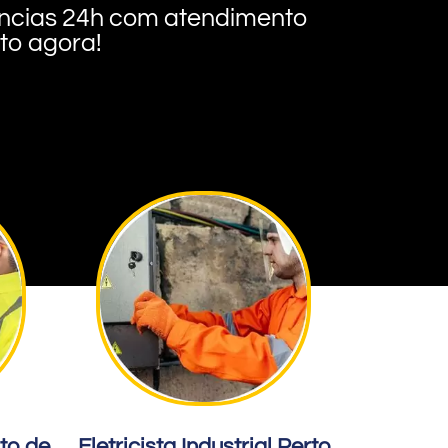
rgências 24h com atendimento
nto agora!
rto de
Eletricista Industrial Perto