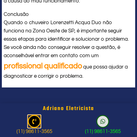
a causa do mau funcionamento.
Conclusão
Quando o chuveiro Lorenzetti Acqua Duo não
funciona na Zona Oeste de SP, é importante seguir
essas etapas para identificar e solucionar o problema.
Se você ainda não conseguir resolver a questão, é
aconselhável entrar em contato com um
profissional qualificado
que possa ajudar a
diagnosticar e corrigir o problema.
Eletricista Perto de Mim
Adriano Eletricista
(11) 98611-3565
(11) 98611-3565
Um Eletricista em Santo André SP