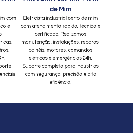
de Mim
 mim com
Eletricista industrial perto de mim
ico e
com atendimento rápido, técnico e
s
certificado. Realizamos
ricas,
manutenção, instalações, reparos,
dros,
painéis, motores, comandos
4h.
elétricos e emergências 24h.
porte
Suporte completo para indústrias
enciais
com segurança, precisão e alta
eficiência.