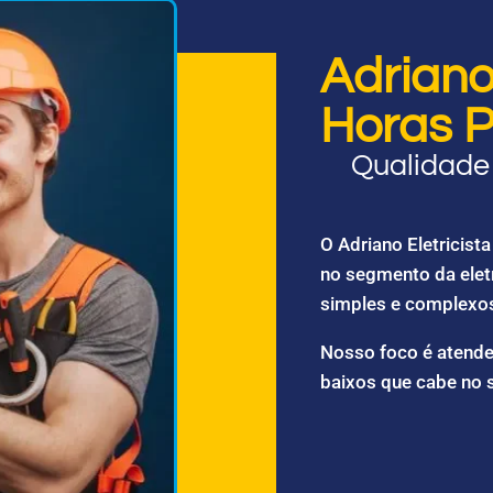
Adriano 
Horas P
Qualidade 
O Adriano Eletricis
no segmento da elet
simples e complexo
Nosso foco é atende
baixos que cabe no 