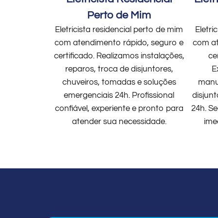
Perto de Mim
Eletricista residencial perto de mim
Eletri
com atendimento rápido, seguro e
com at
certificado. Realizamos instalações,
ce
reparos, troca de disjuntores,
E
chuveiros, tomadas e soluções
manut
emergenciais 24h. Profissional
disjun
confiável, experiente e pronto para
24h. Se
atender sua necessidade.
ime