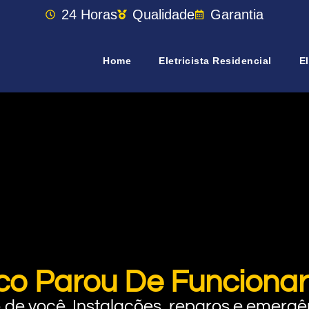
24 Horas
Qualidade
Garantia
Home
Eletricista Residencial
El
ico Parou De Funciona
rto de você. Instalações, reparos e eme