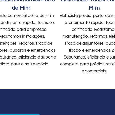
de Mim
Mim
cista comercial perto de mim
Eletricista predial perto de
endimento rápido, técnico e
atendimento rápido, técn
rtificado para empresas.
certificado. Realizamo
xecutamos instalações,
manutenção, reformas elét
enções, reparos, troca de
troca de disjuntores, qua
tores, quadros e emergências
fiação e emergências 2
gurança, eficiência e suporte
Segurança, eficiência e su
diato para o seu negócio.
completo para prédios resid
e comerciais.