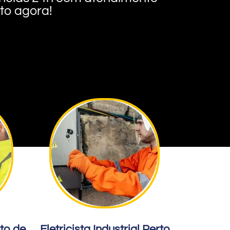
nto agora!
rto de
Eletricista Industrial Perto