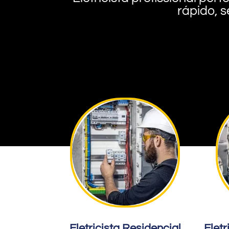
rápido, s
Eletricista Residencial
Eletr