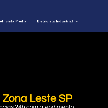
etricista Predial
Eletricista Industrial
r Zona Leste SP
rgências 24h com atendimento