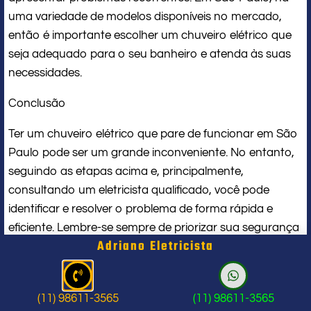
uma variedade de modelos disponíveis no mercado,
então é importante escolher um chuveiro elétrico que
seja adequado para o seu banheiro e atenda às suas
necessidades.
Conclusão
Ter um chuveiro elétrico que pare de funcionar em São
Paulo pode ser um grande inconveniente. No entanto,
seguindo as etapas acima e, principalmente,
consultando um eletricista qualificado, você pode
identificar e resolver o problema de forma rápida e
eficiente. Lembre-se sempre de priorizar sua segurança
Adriano Eletricista
e evitar qualquer tipo de manutenção por conta
própria. Em caso de dúvidas ou problemas mais
complexos, não hesite em entrar em contato com um
(11) 98611-3565
(11) 98611-3565
profissional qualificado em São Paulo.