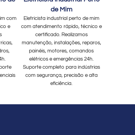
de Mim
 mim com
Eletricista industrial perto de mim
ico e
com atendimento rápido, técnico e
s
certificado. Realizamos
ricas,
manutenção, instalações, reparos,
dros,
painéis, motores, comandos
4h.
elétricos e emergências 24h.
porte
Suporte completo para indústrias
enciais
com segurança, precisão e alta
eficiência.