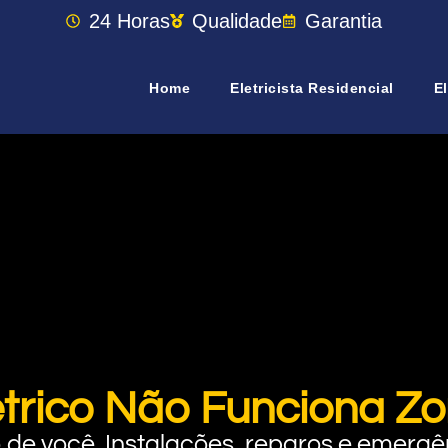
24 Horas
Qualidade
Garantia
Home
Eletricista Residencial
El
étrico Não Funciona Z
rto de você. Instalações, reparos e eme