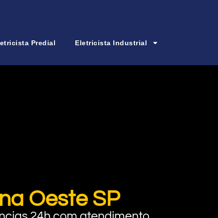
etricista Predial
Eletricista Industrial
ona Oeste SP
rgências 24h com atendimento