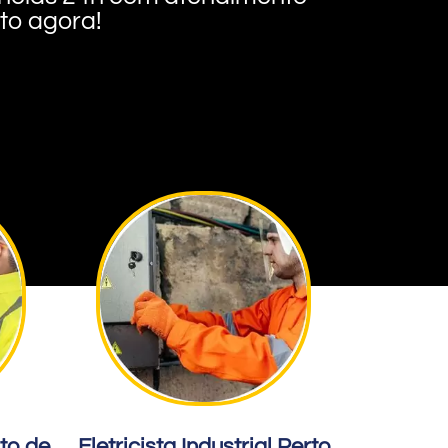
nto agora!
rto de
Eletricista Industrial Perto