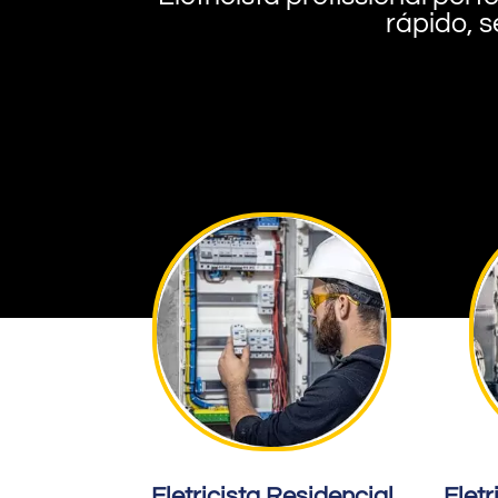
rápido, s
Eletricista Residencial
Eletr