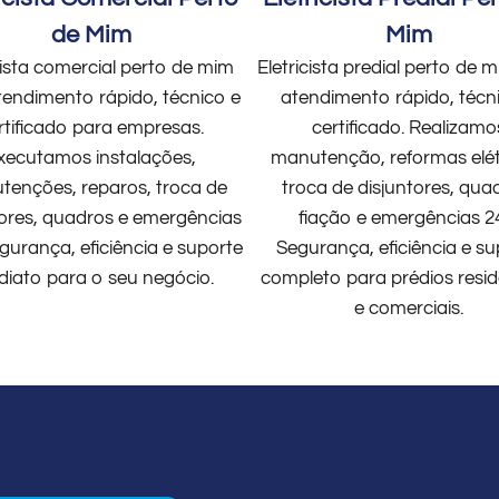
de Mim
Mim
cista comercial perto de mim
Eletricista predial perto de
endimento rápido, técnico e
atendimento rápido, técn
rtificado para empresas.
certificado. Realizamo
xecutamos instalações,
manutenção, reformas elét
enções, reparos, troca de
troca de disjuntores, qua
tores, quadros e emergências
fiação e emergências 2
gurança, eficiência e suporte
Segurança, eficiência e su
diato para o seu negócio.
completo para prédios resid
e comerciais.