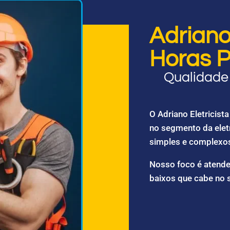
Adriano 
Horas P
Qualidade 
O Adriano Eletricis
no segmento da elet
simples e complexo
Nosso foco é atende
baixos que cabe no 