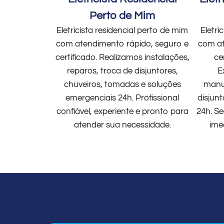
Perto de Mim
Eletricista residencial perto de mim
Eletri
com atendimento rápido, seguro e
com at
certificado. Realizamos instalações,
ce
reparos, troca de disjuntores,
E
chuveiros, tomadas e soluções
manut
emergenciais 24h. Profissional
disjun
confiável, experiente e pronto para
24h. Se
atender sua necessidade.
ime