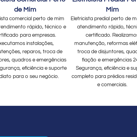
de Mim
Mim
cista comercial perto de mim
Eletricista predial perto de
endimento rápido, técnico e
atendimento rápido, técn
rtificado para empresas.
certificado. Realizamo
xecutamos instalações,
manutenção, reformas elét
enções, reparos, troca de
troca de disjuntores, qua
tores, quadros e emergências
fiação e emergências 2
gurança, eficiência e suporte
Segurança, eficiência e su
diato para o seu negócio.
completo para prédios resid
e comerciais.