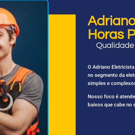
Adriano 
Horas P
Qualidade 
O Adriano Eletricis
no segmento da elet
simples e complexo
Nosso foco é atende
baixos que cabe no 