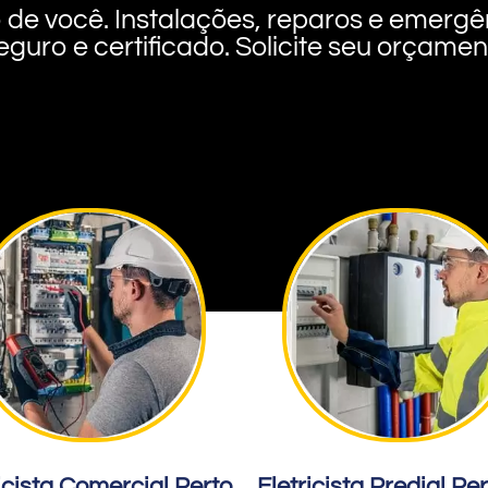
rto de você. Instalações, reparos e eme
eguro e certificado. Solicite seu orçame
icista Comercial Perto
Eletricista Predial Pe