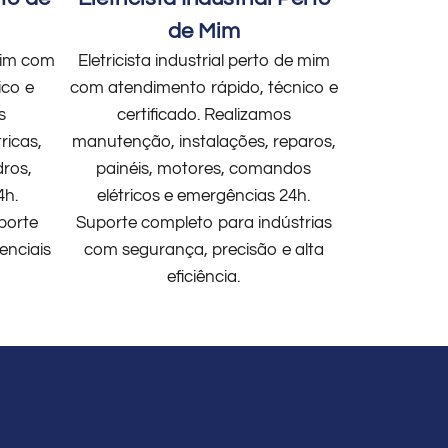
de Mim
 mim com
Eletricista industrial perto de mim
ico e
com atendimento rápido, técnico e
s
certificado. Realizamos
ricas,
manutenção, instalações, reparos,
dros,
painéis, motores, comandos
4h.
elétricos e emergências 24h.
porte
Suporte completo para indústrias
enciais
com segurança, precisão e alta
eficiência.