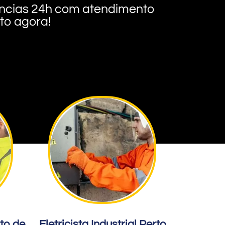
rgências 24h com atendimento
nto agora!
rto de
Eletricista Industrial Perto