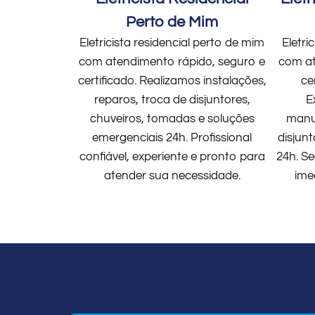
Perto de Mim
Eletricista residencial perto de mim
Eletri
com atendimento rápido, seguro e
com at
certificado. Realizamos instalações,
ce
reparos, troca de disjuntores,
E
chuveiros, tomadas e soluções
manut
emergenciais 24h. Profissional
disjun
confiável, experiente e pronto para
24h. Se
atender sua necessidade.
ime