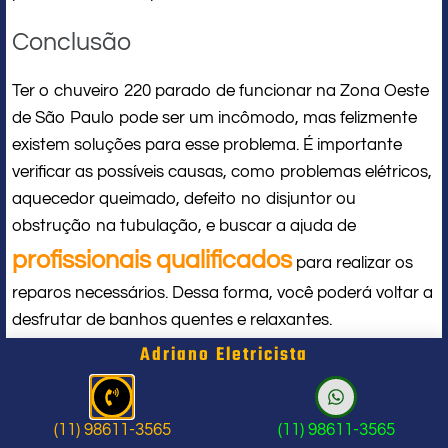
Conclusão
Ter o chuveiro 220 parado de funcionar na Zona Oeste
de São Paulo pode ser um incômodo, mas felizmente
existem soluções para esse problema. É importante
verificar as possíveis causas, como problemas elétricos,
aquecedor queimado, defeito no disjuntor ou
obstrução na tubulação, e buscar a ajuda de
profissionais qualificados
para realizar os
reparos necessários. Dessa forma, você poderá voltar a
desfrutar de banhos quentes e relaxantes.
Adriano Eletricista
Eletricista Perto de Mim
(11) 98611-3565
(11) 98611-3565